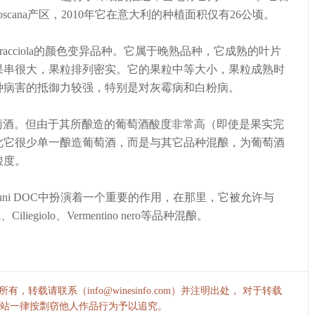
Toscana产区，2010年它在意大利的种植面积仅有26公顷。
萄品种Bracciola的颜色变异品种。它属于晚熟品种，它成熟的叶片
果串很大，果粒排列密实。它的果粒中等大小，果粒成熟时
种病害的抵御力较强，特别是对灰霉病和白粉病。
于酿造红葡萄酒。但由于其所酿造的葡萄酒酸度非常高（即使是果实完
此它很少单一酿造葡萄酒，而是与其它品种混酿，为葡萄酒
酸度。
Colli di Luni DOC中扮演着一个重要的作用，在那里，它被允许与
nera、Ciliegiolo、Vermentino nero等品种混酿。
，转载请联系（info@winesinfo.com）并注明出处， 对于转载
站一律按剽窃他人作品行为予以追究。