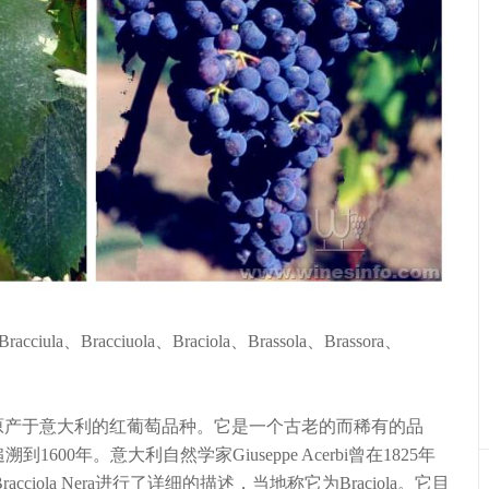
cciula、Bracciuola、Braciola、Brassola、Brassora、
era）是原产于意大利的红葡萄品种。它是一个古老的而稀有的品
00年。意大利自然学家Giuseppe Acerbi曾在1825年
Bracciola Nera进行了详细的描述，当地称它为Braciola。它目