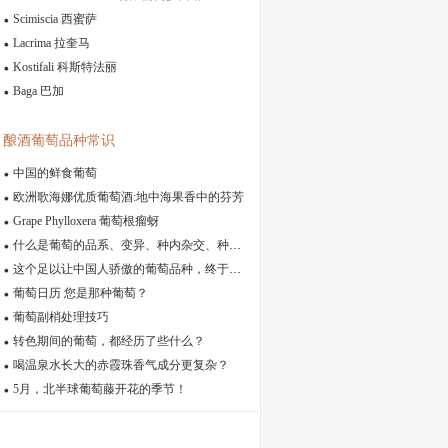
Scimiscia 西蜜萨
Lacrima 拉奎马
Kostifali 科斯特法丽
Baga 巴加
酿酒葡萄品种常识
中国的鲜食葡萄
欧洲歌海娜优质葡萄酒:地中海果香中的芬芳
Grape Phylloxera 葡萄根瘤蚜
什么是葡萄的品系、变异、种内杂交、种间杂交
这个足以让中国人骄傲的葡萄品种，终于有人重视了！
葡萄日历 您是那种葡萄？
葡萄副梢处理技巧
转色期间的葡萄，都经历了些什么？
喝温泉水长大的赤霞珠香气成分更复杂？
5月，北半球葡萄藤开花的季节！