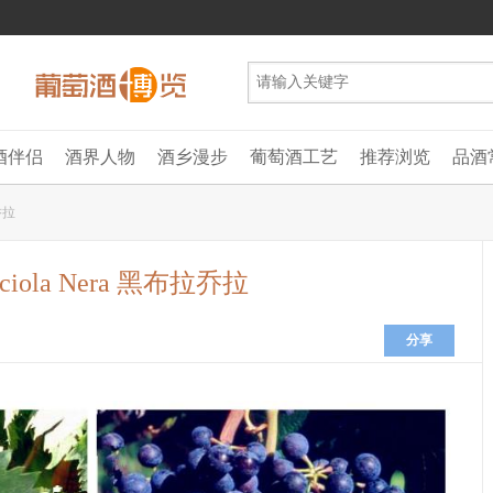
酒伴侣
酒界人物
酒乡漫步
葡萄酒工艺
推荐浏览
品酒
拉乔拉
cciola Nera 黑布拉乔拉
分享