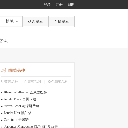
登录
注册
帮助
博览
常识
热门葡萄品种
红葡萄品种
|
白葡萄品种
|
染色葡萄品种
Blauer Wildbacher 蓝威德巴赫
Acadie Blanc 白阿卡迪
Mezes Feher 梅泽斯费赫
Landot Noir 黑兰朵
Carminoir 卡米诺
Torrontes Mendocino 特浓情门多西诺