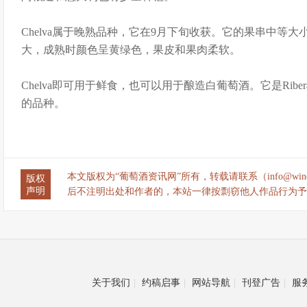
Chelva属于晚熟品种，它在9月下旬收获。它的果串中等
大，成熟时颜色呈黄绿色，果皮和果肉柔软。
Chelva即可用于鲜食，也可以用于酿造白葡萄酒。它是Ribera d
的品种。
本文版权为“葡萄酒资讯网”所有，转载请联系（info@wine
版权
声明
后不注明出处和作者的，本站一律按剽窃他人作品行为予
关于我们
|
约稿启事
|
网站导航
|
刊登广告
|
服