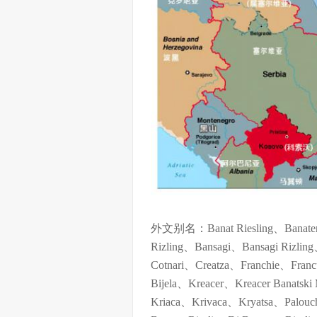
外文别名：Banat Riesling、Banaterrie
Rizling、Bansagi、Bansagi Rizling
Cotnari、Creatza、Franchie、Franc
Bijela、Kreacer、Kreacer Banats
Kriaca、Krivaca、Kryatsa、Palouch