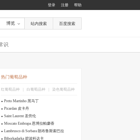
登录
注册
帮助
博览
常识
热门葡萄品种
红葡萄品种
|
白葡萄品种
|
染色葡萄品种
Preto Martinho 黑马丁
Picardan 皮卡丹
Saint Laurent 圣劳伦
Moscato Embrapa 恩博拉帕麝香
Lambrusco di Sorbara 朗布鲁斯索巴拉
Biborkadarka 碧波科达卡