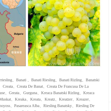
sling、Banati 、Banati Riesling、Banati Rizling、Banatski
、Creata、Creata De Banat、Creata De Francusa De La
use、Greata、Gurguna、Kreaca Banatski Rizling、Kreaca
ki Muskat、Kreaka、Kreata、Kreatz、Kreatzer、Kreazer、
oyoss、Pasareasca Alba、Riesling Banatsky、Riesling De