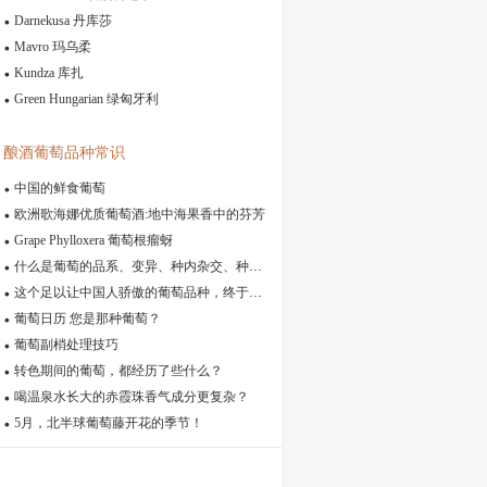
Darnekusa 丹库莎
Mavro 玛乌柔
Kundza 库扎
Green Hungarian 绿匈牙利
酿酒葡萄品种常识
中国的鲜食葡萄
欧洲歌海娜优质葡萄酒:地中海果香中的芬芳
Grape Phylloxera 葡萄根瘤蚜
什么是葡萄的品系、变异、种内杂交、种间杂交
这个足以让中国人骄傲的葡萄品种，终于有人重视了！
葡萄日历 您是那种葡萄？
葡萄副梢处理技巧
转色期间的葡萄，都经历了些什么？
喝温泉水长大的赤霞珠香气成分更复杂？
5月，北半球葡萄藤开花的季节！