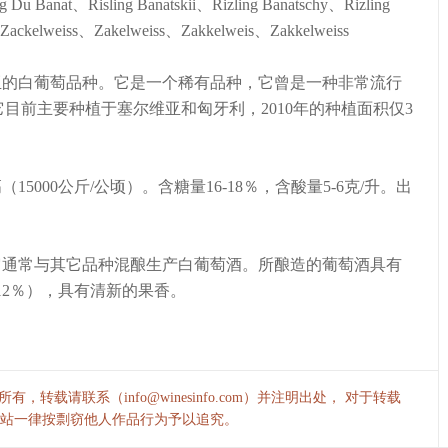
g Du Banat、Risling Banatskii、Rizling Banatschy、Rizling
a、Zackelweiss、Zakelweiss、Zakkelweis、Zakkelweiss
尔维亚的白葡萄品种。它是一个稀有品种，它曾是一种非常流行
目前主要种植于塞尔维亚和匈牙利，2010年的种植面积仅3
（15000公斤/公顷）。含糖量16-18％，含酸量5-6克/升。出
酒。它通常与其它品种混酿生产白葡萄酒。所酿造的葡萄酒具有
12％），具有清新的果香。
，转载请联系（info@winesinfo.com）并注明出处， 对于转载
站一律按剽窃他人作品行为予以追究。