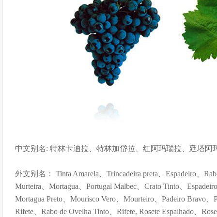
中文别名: 特林卡迪拉、特林加岱拉、红阿玛瑞拉、廷塔阿
外文别名： Tinta Amarela、Trincadeira preta、Espadeiro、Rabo 
Murteira、Mortagua、Portugal Malbec、Crato Tinto、Espadeir
Mortagua Preto、Mourisco Vero、Mourteiro、Padeiro Bravo、P
Rifete、Rabo de Ovelha Tinto、Rifete, Rosete Espalhado、Ros