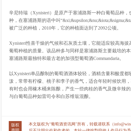
辛尼特瑞（Xynisteri）是原产于塞浦路斯一种白葡萄品
种，在塞浦路斯的语中叫“&xi;&upsilon;&nu;&iota;&sigma;&t
被广泛的种植，2010年，它的种植面达到了2092公顷。
Xynisteri性喜干燥的气候和石灰质土壤，它能适应较高
葡萄种植的质量。该品种多与同样是塞浦路斯主要栽培的本地
塞浦路斯最独特和最古老的加强型葡萄酒Commandaria。
以Xynisteri单品酿制的葡萄酒酒体较轻，酒精含量和酸
泼，常带有柠檬、桃子和李子的香气，适合年轻时候饮用，不适合
有时也会用橡木桶来陈酿，产生一些肉桂的香气及微辛辣的口感。
与白葡萄品种如雷司令和白苏维翁混酿。
本文版权为“葡萄酒资讯网”所有，转载请联系（info@wine
版权
声明
后不注明出处和作者的，本站一律按剽窃他人作品行为予