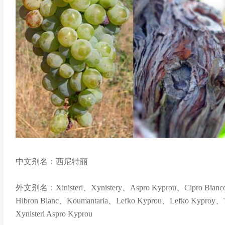
中文别名：西尼特丽
外文别名：Xinisteri、Xynistery、Aspro Kyprou、Cipro Bianc
Hibron Blanc、Koumantaria、Lefko Kyprou、Lefko Kyproy、
Xynisteri Aspro Kyprou