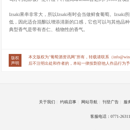
Izsaki果串非常大，所以Izsaki有时会当做鲜食葡萄。Izs
低，因此适合混酿以增添清新的口感，它也可以与其他品种混酿
典型香气是带有杏仁、植物性的香气。
本文版权为“葡萄酒资讯网”所有，转载请联系（info@wine
版权
声明
后不注明出处和作者的，本站一律按剽窃他人作品行为予
关于我们
|
约稿启事
|
网站导航
|
刊登广告
|
服
客服电话：0771-26311