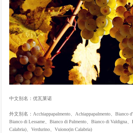
中文别名：优瓦莱诺
外文别名：Acchiappapalmento、Achiappapalmento、Bianco d'A
Bianco di Lessame、Bianco di Palmento、Bianco di Valdigna、Bu
Calabria)、Verdurino、Vuiono(in Calabria)