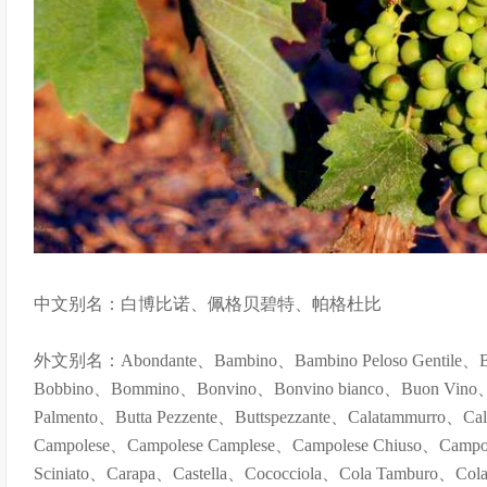
中文别名：白博比诺、佩格贝碧特、帕格杜比
外文别名：Abondante、Bambino、Bambino Peloso Gentile、
Bobbino、Bommino、Bonvino、Bonvino bianco、Buon Vino、B
Palmento、Butta Pezzente、Buttspezzante、Calatammurro、C
Campolese、Campolese Camplese、Campolese Chiuso、Campol
Sciniato、Carapa、Castella、Cococciola、Cola Tamburo、Col