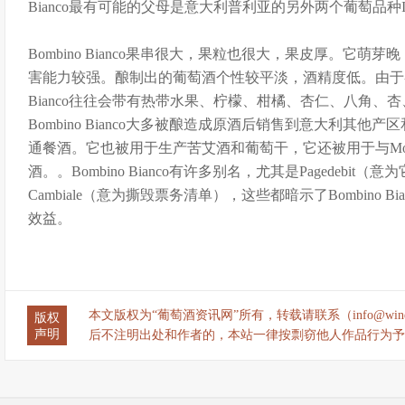
Bianco最有可能的父母是意大利普利亚的另外两个葡萄品种Impigno和M
Bombino Bianco果串很大，果粒也很大，果皮厚。它
害能力较强。酿制出的葡萄酒个性较平淡，酒精度低。由于各个
Bianco往往会带有热带水果、柠檬、柑橘、杏仁、八角、
Bombino Bianco大多被酿造成原酒后销售到意大利其
通餐酒。它也被用于生产苦艾酒和葡萄干，它还被用于与Morio 
酒。。Bombino Bianco有许多别名，尤其是Pagedebit（意为
Cambiale（意为撕毁票务清单），这些都暗示了Bombino 
效益。
本文版权为“葡萄酒资讯网”所有，转载请联系（info@wine
版权
声明
后不注明出处和作者的，本站一律按剽窃他人作品行为予