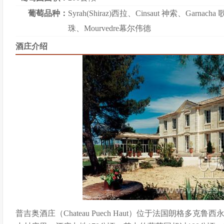
葡萄品种：
Syrah(Shiraz)西拉
、
Cinsaut 神索
、
Garnacha
珠
、
Mourvedre幕尔伟德
酒庄介绍
普吉奥酒庄（Chateau Puech Haut）位于法国朗格多克