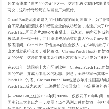
阿尔斯通成了世界500强企业之一。这时他再次将阿尔斯通
两次，这种传奇经历在法国被广为流传。
Gerard Bru激流勇退是为了回归家族的葡萄酒事业。为了酿造出
合了家族的酿酒技术和经营企业的成功经验，迅速扩大了Domaine
Puech Haut周围这片200公顷由黏土、石灰岩、鹅卵石
教皇城堡一模一样，并且邀请资深酒窖负责人Yves Gruvel加盟，以
酿酒顾问。Gerard Bru不惜血本的重金投入，在94年推出了Chat
出之后就获得金奖，引起轰动。Chateau Puech Haut
定的银奖，这块原本灌木杂生的石灰质荒芜之地成为了朗格多
在2003年，法国的十大产区评比中，Chateau Puech Ha
酒的代表，并成为本地区的标志。据悉，全球63家米其林三星餐
Puech Haut的酒。Chateau Puech Haut也是数年来法国戛
Puech Haut成为2010年上海世博会法国馆唯一指定用酒
从Gerard Bru上任的1994年到2009年，仅仅花了15年时间，就把C
国南部三大名庄之一，发展了15个系列27种葡萄酒，包括“小
瓶装酒以及“百宝”艺术桶装葡萄酒（BIBN ART）。