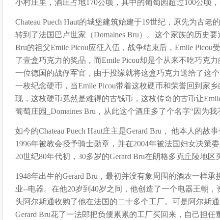
小村庄里，酒庄占地170公顷，其中的葡萄园超过100公顷
Chateau Puech Haut的城堡建筑始建于19世纪，原先
转到了法国巴卢世家（Domaines Bru）。这个家族的历史要
Bru的祖父Emile Picou应征入伍，战争结束后，Emile P
了壹盒巧克力的奖品，而Emile Picou却是个从来不吃巧
一位德国的战俘军官，由于投缘就将这盒巧克力送给了这个军官，军
一枚纪念硬币，当Emile Picou带着这枚硬币和荣誉回到
现，这枚硬币竟然是难得的古钱币，这枚传奇的古币让Emile 
葡萄庄园_Domaines Bru，从此这个酒庄多了个名字“因为
如今的Chateau Puech Haut庄主是Gerard Bru， 他本人的
1996年被教会授予骑士勋章，并在2004年被法国妇女决策委
20世纪80年代初，30多岁的Gerard Bru在朗格多克丘陵地
1948年出生的Gerard Bru，最初并没有象周围的酒农
业--电器。在他20岁到40岁之间，他创造了一个电器王朝
头阿尔斯通收购了他在法国的二十多个工厂。可是阿尔斯通
Gerard Bru花了一法郎把负债累累的工厂买回来，自己