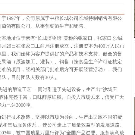
于1997年，公司原属于中粮长城公司长城特制销售有限公
葡萄酒有限公司。从事葡萄酒生产和销售。
室地址位于素有“长城博物馆”美称的张家口，张家口 沙城
04月26日在张家口工商局注册成立，注册资本为400万人民币
年里，我们始终为客户提供好的产品和技术支持、健全的售
及果酒（原酒加工、灌装）、销售（按食品生产许可证核定
批准的项目，经相关部门批准后方可开展经营活动），我们
队，目前团队人数有30人。
先进的酿造工艺， 同时引进了先进设备，生产出“沙城庄
，酒体完整丰富，口味醇厚细腻。自投入市场以来，倍受广大
力已达3000吨。
断进行技术改造，坚持以市场为导向，生产出适应不同消费
系和售后服务体系， 使公司走上了质量效益型的发展道路。
003年，被中国质量万里行评为“全国产品过硬、服务满意放