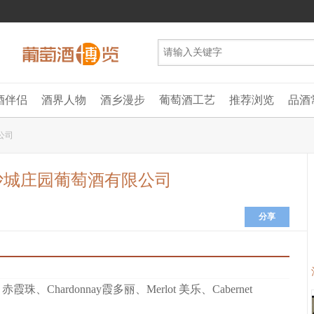
酒伴侣
酒界人物
酒乡漫步
葡萄酒工艺
推荐浏览
品酒
公司
沙城庄园葡萄酒有限公司
分享
non 赤霞珠
、
Chardonnay霞多丽
、
Merlot 美乐
、
Cabernet