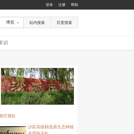
登录
注册
帮助
博览
常识
酒庄酒款
沙莊高级精选原生态种植
赤霞珠干红