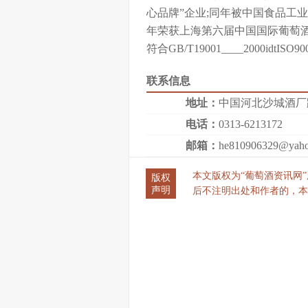
心品牌”企业;同年被中国食品工业
年荣获上海第六届中国国际葡萄酒
符合GB/T19001____2000idtISO9
联系信息
地址：
中国河北沙城酒厂
电话：
0313-6213172
邮箱：
he810906329@yaho
本文版权为“葡萄酒资讯网”所有
版权
声明
后不注明出处和作者的，本