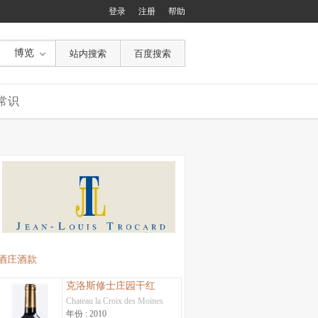
登录
注册
帮助
博览
常识
酒庄酒款
克洛斯修士庄园干红
Chateau la Croix des Moines
年份 :
2010