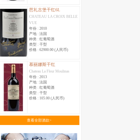
芭礼古堡干红6L
CHATEAU LA CROIX BELLE
VUE
年份 :
2010
产地 :
法国
种类 :
红葡萄酒
类型 :
干型
价格 :
62900.00 (人民币)
慕丽娜斯干红
Chateau La Fleur Moulinas
年份 :
2013
产地 :
法国
种类 :
红葡萄酒
类型 :
干型
价格 :
105.00 (人民币)
查看全部酒款>