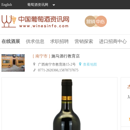
English
葡萄酒资讯网
在线酒展
供求信息
求职招聘
营销探索
进口招商中心
[ 南宁市 ]
施马酒行教育店
广西南宁市教育路15-2号
查看地图
0771-2620366,15878737675
J