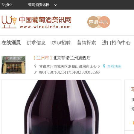
English
葡萄酒资讯网
在线酒展
供求信息
求职招聘
营销探索
进口招商中心
[ 兰州市 ]
北京菲诺兰州旗舰店
甘肃兰州市城关区麦积山路周家庄43-6
查看地图
0931-8587168,1511716168,13893155566