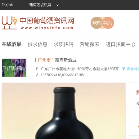
English
葡萄酒资讯网
在线酒展
供求信息
求职招聘
营销探索
进口招商中心
[ 广州市 ]
霞霏斯酒业
广东广州市花地大道中89号芳村金融大厦1608室
查看地
13570224116,020-86817185