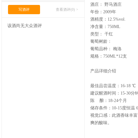
酒庄： 野马酒庄
写酒评
查看酒评(0)
>
年份：2009年
酒精度：12.5%vol.
该酒尚无大众酒评
净含量：750ML
类型： 干红
葡萄树龄：
葡萄品种： 梅洛
规格：750ML*12支
产品详细介绍
最佳品尝温度：16-18 ℃
建议醒酒时间：15-30分
陈 酿：18-24个月
储存条件：10-15度恒温 
视觉口感：此酒香味丰富
爽的酸味。