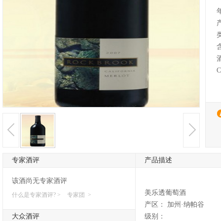
C
专家酒评
产品描述
该酒尚无专家酒评
美乐透葡萄酒
什么是专家酒评? >
专家团 >
产区： 加州·纳帕谷
大众酒评
级别：