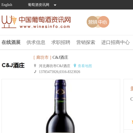
English
葡萄酒资讯网
在线酒展
供求信息
求职招聘
营销探索
进口招商中心
[ 廊坊市 ]
C&J酒庄
河北廊坊市C&J酒庄
查看地图
13785475926,0316-8323926
C