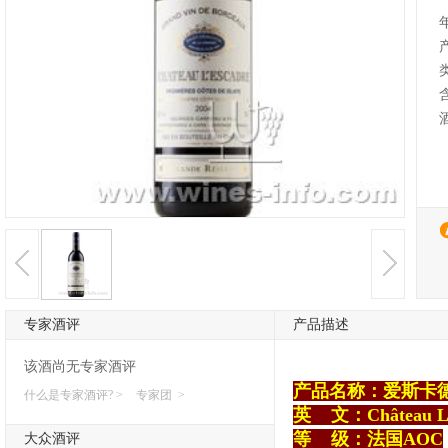
专家酒评
产品描述
该酒尚无专家酒评
产品名称：爱斯卡
什么是专家酒评? >
专家团 >
英
文：Château L’ 
等
级：
法国AOC
大众酒评