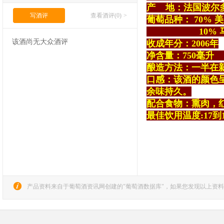
产
地：法国波尔
写酒评
查看酒评(0)
>
葡萄品种： 70%
美
10% 马
该酒尚无大众酒评
收成年分：2006年
净含量：750
毫升
酿造方法：一半在
口感：该酒的颜色
余味持久。
配合食物：熏肉，
最佳饮用温度:17
到
产品资料来自于葡萄酒资讯网创建的"葡萄酒数据库"，如果您发现以上资料