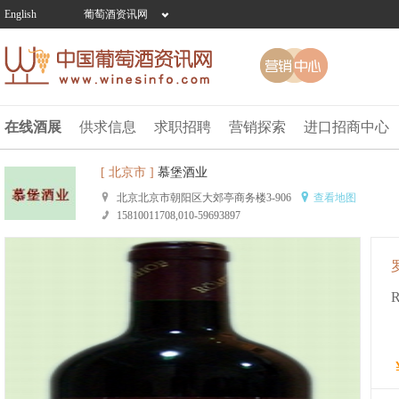
English
葡萄酒资讯网
在线酒展
供求信息
求职招聘
营销探索
进口招商中心
[ 北京市 ]
慕堡酒业
北京北京市朝阳区大郊亭商务楼3-906
查看地图
15810011708,010-59693897
R