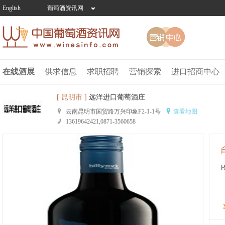
English
葡萄酒资讯网
在线酒展
供求信息
求职招聘
营销探索
进口招商中心
[ 昆明市 ]
远洋进口葡萄酒庄
云南昆明市国贸路万兴印象F2-1-1号
查看地图
13619642421,0871-3560658
B