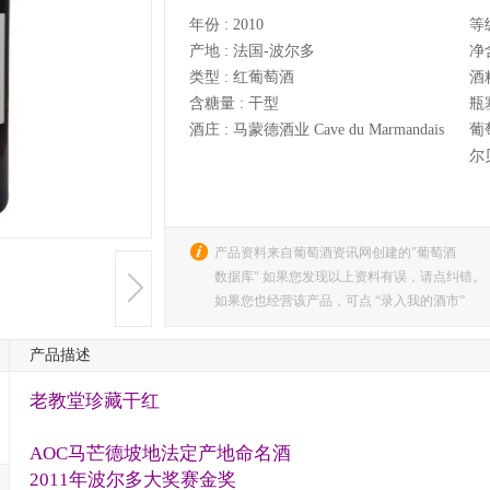
年份 :
2010
等
产地 :
法国-波尔多
净
类型 :
红葡萄酒
酒
含糖量 :
干型
瓶
酒庄 :
马蒙德酒业 Cave du Marmandais
葡
尔贝
产品资料来自葡萄酒资讯网创建的"葡萄酒
数据库" 如果您发现以上资料有误，请点纠错。
如果您也经营该产品，可点 “录入我的酒市”
产品描述
老教堂珍藏干红
AOC马芒德坡地法定产地命名酒
2011年波尔多大奖赛金奖