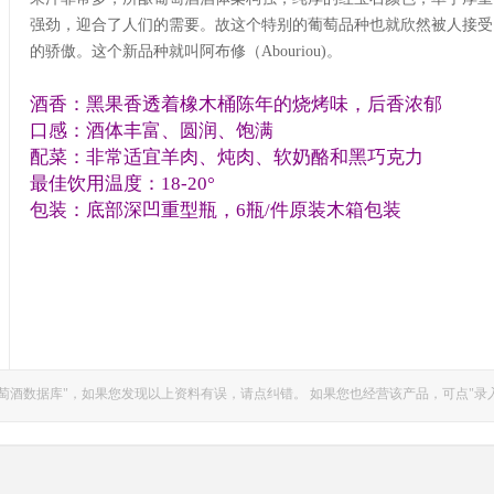
强劲，迎合了人们的需要。故这个特别的葡萄品种也就欣然被人接受
的骄傲。这个新品种就叫阿布修（Abouriou)。
酒香：黑果香透着橡木桶陈年的烧烤味，后香浓郁
口感：酒体丰富、圆润、饱满
配菜：非常适宜羊肉、炖肉、软奶酪和黑巧克力
最佳饮用温度：18-20°
包装：底部深凹重型瓶，6瓶/件原装木箱包装
萄酒数据库"，如果您发现以上资料有误，请点纠错。 如果您也经营该产品，可点"录