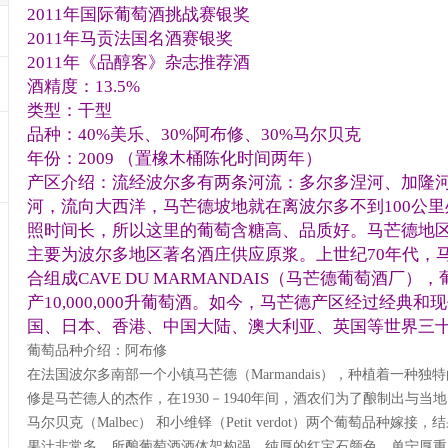
2011年国际葡萄酒挑战赛银奖
2011年马贡法国名酒赛银奖
2011年《品醇客》杂志推荐酒
酒精度：13.5%
类型：干型
品种：40%美乐、30%阿布修、30%马尔贝克
年份：2009 （置橡木桶陈化时间两年）
产区介绍：流经波尔多有两条河流：多尔多涅河、加隆
河，流向大西洋，马芒德坡地就在离波尔多不到100公
照时间长，所以这里的葡萄含糖高、品质好。马芒德地
主要为波尔多地区著名酒庄供应原浆。上世纪70年代，马
合组成CAVE DU MARMANDAIS（马芒德葡萄酒厂）
产10,000,000升葡萄酒。如今，马芒德产区经过经典
国、日本、香港、中国大陆、澳大利亚、英国等世界三
葡萄品种介绍：阿布修
在法国波尔多南部一个小镇马芒德（Marmandais），种植着一种独特
修是马芒德人的杰作，在1930－1940年间，酒农们为了酿制出与
马尔贝克（Malbec） 和小维铎（Petit verdot）两个葡萄品种
果汁非常多，所酿葡萄酒酒体架构强，纯厚的红宝石颜色，单宁厚重