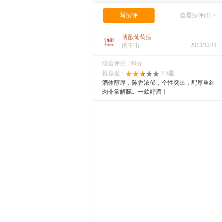
写酒评
查看酒评(1)
>
博酿葡萄酒
2013/12/11
南宁市
综合评分 :
90分
推荐度 :
2.5星
酒体醇厚，陈香浓郁，个性突出，配厚重红
肉非常解腻。一款好酒！