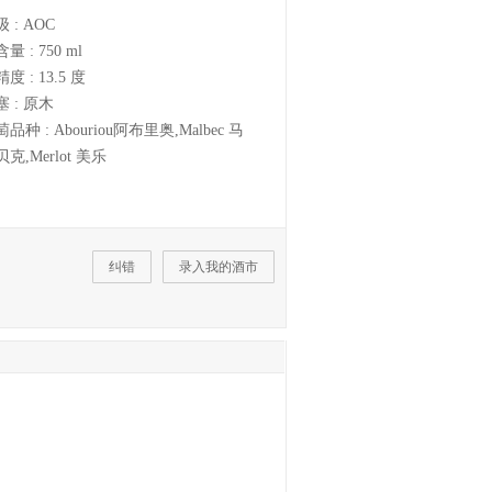
级 :
AOC
含量 :
750 ml
精度 :
13.5 度
塞 :
原木
萄品种 :
Abouriou阿布里奥,Malbec 马
克,Merlot 美乐
纠错
录入我的酒市