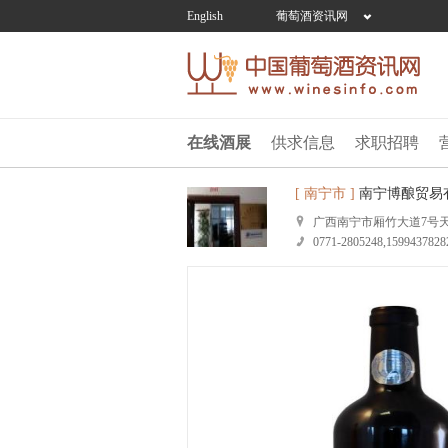
English
葡萄酒资讯网
在线酒展
供求信息
求职招聘
[ 南宁市 ]
南宁博酿贸易
广西南宁市厢竹大道7号天
0771-2805248,1599437828