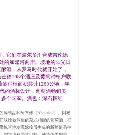
河，它们在波尔多汇合成吉伦德
里处的加隆河两岸。坡地的阳光日
区酿酒，从罗马时代就开始了，
芒德198个酒庄及葡萄种植户联
，葡萄种植面积共计1263公顷。年
和现代的酒标设计，葡萄酒畅销美
十多个国家。
酒色：深石榴红
的葡萄品种阿布修（Abouriou）。阿布
当地口味比较厚重的菜式相配的葡萄酒，把
嫁接，结果惊喜地发现嫁接后生成的新葡萄品种
，增加许多野性口味，使酒体更饱满，