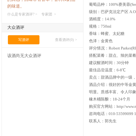
葡萄品种：100%赛美蓉(Semi
的味道。
级别：巴萨克法定产区 A.O
什么是专家酒评? >
专家团 >
酒精度：14.0%
规格：750ml
大众酒评
香味：蜂蜜、太妃糖
写酒评
查看酒评(0)
>
色泽：金黄色
评分情况：Robert Parker(RP
搭配菜肴：甜点、辣的菜
该酒尚无大众酒评
建议醒酒时间：30分钟
最佳品尝温度：6-8℃
卖点：甜酒品牌中的一级
酒品介绍：很好的中等金
明显。质感丰富、令人印
橡木桶陈酿：18-24个月
购买官方网站：http//www.m
咨询电话：010-53599099 1
联系人：郭先生