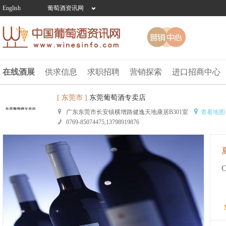
English
葡萄酒资讯网
在线酒展
供求信息
求职招聘
营销探索
进口招商中心
[ 东莞市 ]
东莞葡萄酒专卖店
广东东莞市长安镇横增路健逸天地康居B301室
查看地图
0769-85074475,13798919876