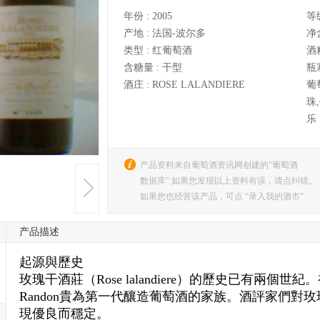
年份 :
2005
等
产地 :
法国-波尔多
净
类型 :
红葡萄酒
酒
含糖量 :
干型
瓶
酒庄 :
ROSE LALANDIERE
葡
珠,
乐
产品资料来自葡萄酒资讯网创建的"葡萄酒
数据库" 如果您发现以上资料有误，请点纠错。
如果您也经营该产品，可点 “录入我的酒市”
产品描述
起源與歷史
玫瑰干酒莊（Rose lalandiere）的歷史已有兩個世紀。初期
Randon貴為第一代釀造葡萄酒的家族。酒評家們對
現優良而穩定。