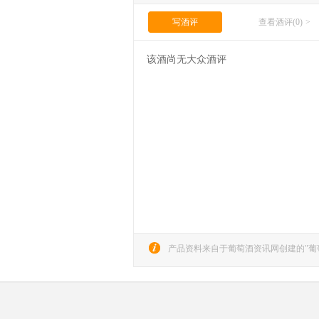
写酒评
查看酒评(0)
>
该酒尚无大众酒评
产品资料来自于葡萄酒资讯网创建的"葡