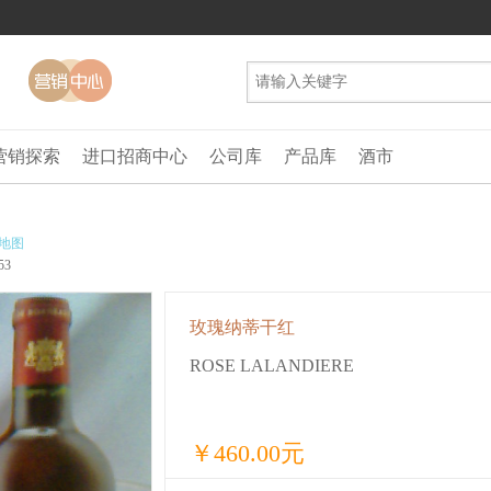
营销探索
进口招商中心
公司库
产品库
酒市
地图
53
玫瑰纳蒂干红
ROSE LALANDIERE
￥460.00元
参考价 :
运费：包邮