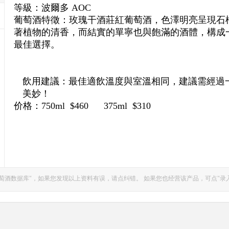
等級：波爾多 AOC
葡萄酒特徵：
玫瑰干酒莊紅葡萄酒，色澤明亮呈現石
著植物的清香，而結實的單寧也與飽滿的酒體，構成
最佳選擇。
飲用建議：
最佳適飲溫度與室溫相同，建議需經過
美妙！
价格：750ml
$460
375ml
$310
萄酒数据库"，如果您发现以上资料有误，请点纠错。 如果您也经营该产品，可点"录