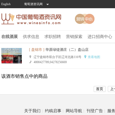
English
葡萄酒资讯网
在线酒展
供求信息
求职招聘
营销探索
进口招商中心
[ 盘锦市 ]
华原绿缇酒庄（二）盘山店
辽宁盘锦市双台子区辽河北路116号
查看地图
4000427789,04278256669
该酒市销售点中的商品
首页
上
关于我们
|
约稿启事
|
网站导航
|
刊登广告
|
服