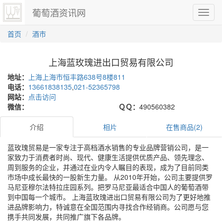
葡萄酒资讯网
切
换
导
首页
酒市
航
上海蓝玫瑰进出口贸易有限公司
地址：
上海上海市恒丰路638号8楼811
电话：
13661838135
,
021-52365798
网站：
点击访问
微信：
ＱＱ：
490560382
介绍
相片
在售商品(2)
蓝玫瑰贸易是一家专注于高档酒水销售的专业品牌营销公司，是一
家致力于消费者时尚、现代、健康生活提供优质产品、领先理念、
周到服务的企业，并通过在业内令人瞩目的表现，成为了目前同类
市场中成长最快的一股新生力量。 从2010年开始，公司主要提供罗
马尼亚穆尔法特拉庄园系列。把罗马尼亚最适合中国人的葡萄酒带
到中国每一个城市。 上海蓝玫瑰进出口贸易有限公司为了更好地推
进品牌影响力，特诚意在全国范围内寻找合作经销商。公司愿与您
携手共同发展，共同推广旗下各品牌。