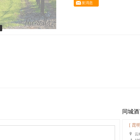
发消息
！
同城酒
[ 昆明
云