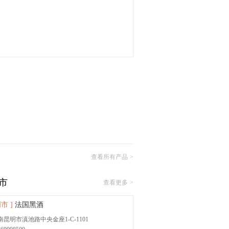
查看所有产品
>
市
查看更多
>
市 ]
法国黑酒
南昆明市滇池路中央金座1-C-1101