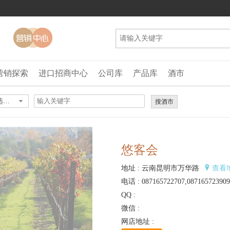
营销探索
进口招商中心
公司库
产品库
酒市
请选择...
搜酒市
悠客会
地址 : 云南昆明市万华路
查看
电话 : 087165722707,087165723909
QQ :
微信 :
网店地址 :