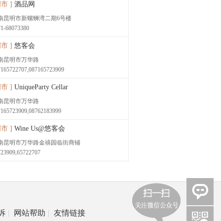
市 ]
酒品网
南昆明市新螺蛳湾二期6号楼
71-68073380
市 ]
悠客会
南昆明市万华路
7165722707,087165723909
市 ]
UniqueParty Cellar
南昆明市万华路
7165723909,08762183999
市 ]
Wine Us@悠客会
南昆明市万华路金禧园临街商铺
723909,65722707
诉
|
网站帮助
|
友情链接