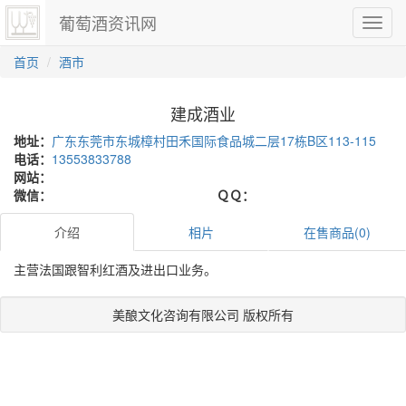
葡萄酒资讯网
切
换
导
首页
酒市
航
建成酒业
地址：
广东东莞市东城樟村田禾国际食品城二层17栋B区113-115
电话：
13553833788
网站：
微信：
ＱＱ：
介绍
相片
在售商品(0)
主营法国跟智利红酒及进出口业务。
美酿文化咨询有限公司 版权所有