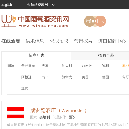
English
葡萄酒资讯网
在线酒展
供求信息
求职招聘
营销探索
进口招商中心
招商厂家
招商产品
国家 :
全部国家
法国
意大利
西班牙
智利
奥地
阿根廷
南非
加拿大
美国
德国
匈牙
其它
搜索
关键字 :
威雷德酒庄（Weinrieder）
国家 :
奥地利
代理条件 :
面议
威雷德酒庄（Weinrieder）位于奥地利的下奥地利葡萄酒产区的北部小镇Poysdo