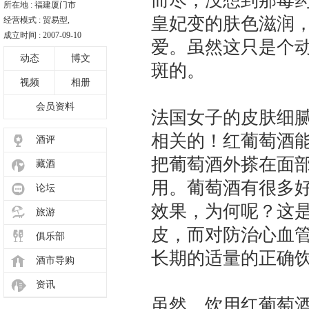
而尽，没想到那毒
所在地 : 福建厦门市
皇妃变的肤色滋润
经营模式 : 贸易型,
成立时间 : 2007-09-10
爱。虽然这只是个
动态
博文
斑的。
视频
相册
会员资料
法国女子的皮肤细
相关的！红葡萄酒
酒评
把葡萄酒外搽在面
藏酒
用。葡萄酒有很多
论坛
效果，为何呢？这
旅游
皮，而对防治心血
俱乐部
长期的适量的正确
酒市导购
资讯
虽然，饮用红葡萄