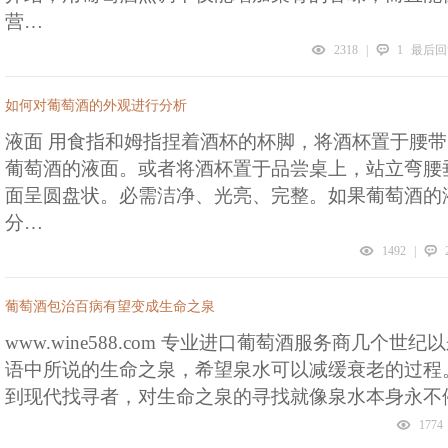
营…
2318
|
1
最后回复
如何对葡萄酒的外观进行分析
液面 用食指和姆指捏着酒杯的杯脚，将酒杯置于腰
葡萄酒的液面。或者将酒杯置于品尝桌上，站立弯腰
面呈圆盘状。必需洁净、光亮、完整。如果葡萄酒的
分…
1492
|
葡萄酒包治百病有望变成生命之泉
www.wine588.com 专业进口葡萄酒服务商几个
语中所说的生命之泉，希望泉水可以减缓衰老的过程。从Juan 
到现代找寻者，对生命之泉的寻找就像泉水本身永不
1774