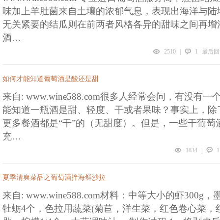
味加上羊肚菌来自土壤的浓郁气息，表现出海洋与陆
无关紧要的结瓜则在前两者风格各异的甜味之间再增
酒…
2510
|
1
最后回复
如何才能知道葡萄酒是酸还是甜
来自: www.wine588.com很多人经常会问，有没
能知道一瓶酒是甜、轻度、干或者果味？事实上，除
更多餐酒都是“干”的（无甜度）。但是，一些干葡萄
充…
1834
|
1
夏季清爽菜品之葡萄酒拌海鲜沙拉
来自: www.wine588.com材料：中等大小的虾300g
牡蛎4个，色拉用蔬菜(菊苣，洋生菜，红色卷心菜，