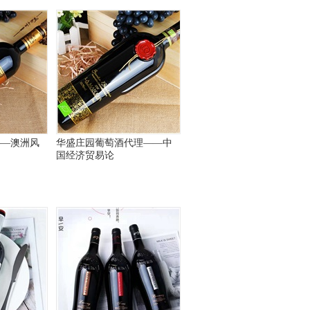
——澳洲风
华盛庄园葡萄酒代理——中
国经济贸易论