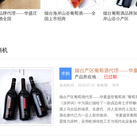
品牌代理——华盛庄
烟台海岸山谷葡萄酒——全
烟台葡萄酒品牌
酒全国
国上市招商
岸山谷小产区
商机
烟台产区葡萄酒代理——华
求购
产品所在地 :
已过期
发布时间 :
2020-07-21
有效期 :
90天
烟台产区葡萄酒代理——华夏盛世葡萄酒 “葡萄
《凉州词》中为我们描绘了一副戍边将士开怀畅
酒上马出征的场景。在唐代，诗人是崇尚上流生
酒在唐代已为一定人群所推崇。 华夏盛世葡萄
霞珠为原料，采用欧洲传统工艺与现代化设备精