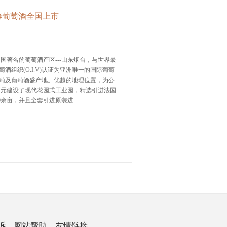
藤葡萄酒全国上市
国著名的葡萄酒产区---山东烟台，与世界最
组织(O.I.V)认证为亚洲唯一的国际葡萄
萄及葡萄酒盛产地。优越的地理位置，为公
0万元建设了现代花园式工业园，精选引进法国
00余亩，并且全套引进原装进…
诉
|
网站帮助
|
友情链接