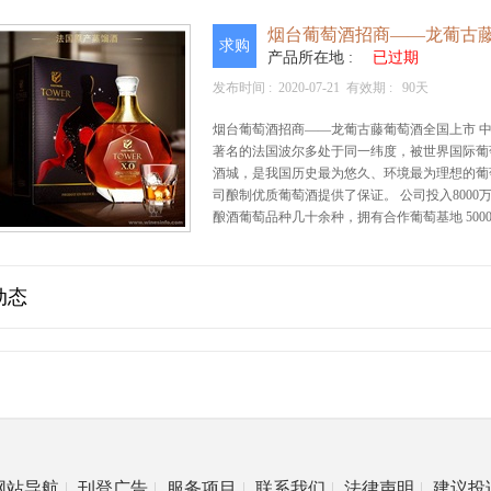
烟台葡萄酒招商——龙葡古
求购
产品所在地 :
已过期
发布时间 :
2020-07-21
有效期 :
90天
烟台葡萄酒招商——龙葡古藤葡萄酒全国上市 中
著名的法国波尔多处于同一纬度，被世界国际葡萄酒
酒城，是我国历史最为悠久、环境最为理想的葡
司酿制优质葡萄酒提供了保证。 公司投入800
酿酒葡萄品种几十余种，拥有合作葡萄基地 50
动态
网站导航
|
刊登广告
|
服务项目
|
联系我们
|
法律声明
|
建议投