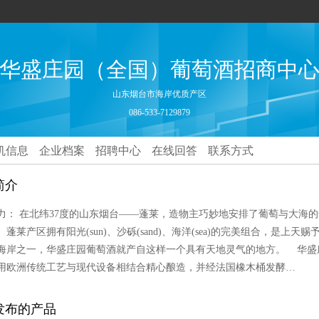
华盛庄园（全国）葡萄酒招商中
山东烟台市海岸优质产区
086-533-7129879
机信息
企业档案
招聘中心
在线回答
联系方式
简介
力： 在北纬37度的山东烟台——蓬莱，造物主巧妙地安排了葡萄与大海
。蓬莱产区拥有阳光(sun)、沙砾(sand)、海洋(sea)的完美组合，是
海岸之一，华盛庄园葡萄酒就产自这样一个具有天地灵气的地方。 华盛
用欧洲传统工艺与现代设备相结合精心酿造，并经法国橡木桶发酵…
发布的产品