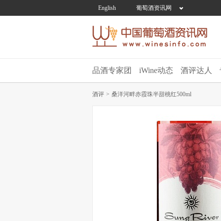
English
葡萄酒资讯网
品酒专家团
iWine动态
酒评达人
酒评
>
桑洋河畔赤霞珠半甜桃红500ml