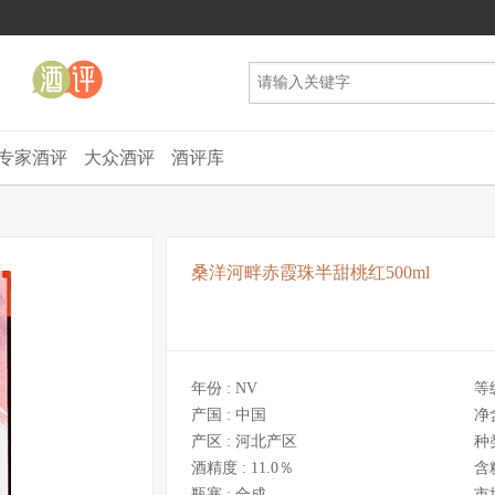
专家酒评
大众酒评
酒评库
桑洋河畔赤霞珠半甜桃红500ml
年份 :
NV
等
产国 :
中国
净
产区 :
河北产区
种
酒精度 :
11.0％
含
瓶塞 :
合成
市