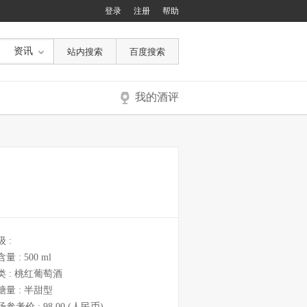
登录
注册
帮助
资讯
我的酒评
级 :
含量 :
500 ml
类 :
桃红葡萄酒
糖量 :
半甜型
场参考价 :
98.00
(人民币)