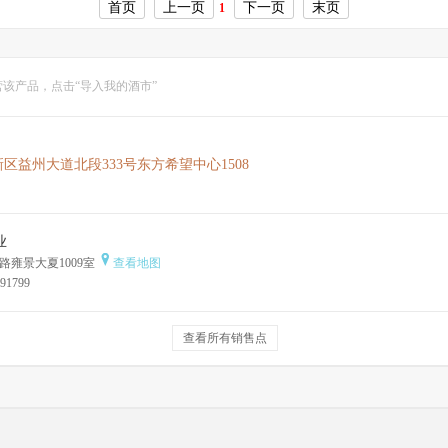
首页
上一页
下一页
末页
1
该产品，点击“导入我的酒市”
区益州大道北段333号东方希望中心1508
业
雍景大夏1009室
查看地图
91799
查看所有销售点