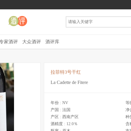
专家酒评
大众酒评
酒评库
拉菲特3号干红
La Cadette de Fitere
年份 :
NV
等
产国 :
法国
净
产区 :
西南产区
种
酒精度 :
12.0％
含
瓶塞 :
原木
市