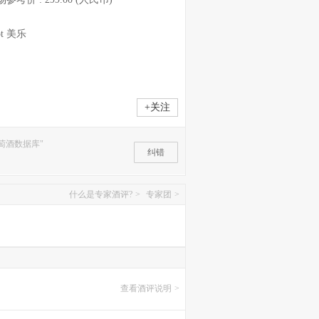
ot 美乐
+关注
萄酒数据库"
纠错
什么是专家酒评?
>
专家团
>
查看酒评说明
>