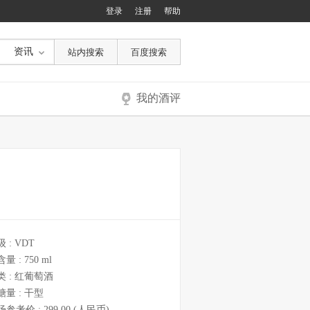
登录
注册
帮助
资讯
我的酒评
级 :
VDT
含量 :
750 ml
类 :
红葡萄酒
糖量 :
干型
场参考价 :
299.00
(人民币)