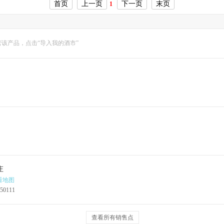
首页
上一页
下一页
末页
1
该产品，点击“导入我的酒市”
庄
看地图
50111
查看所有销售点