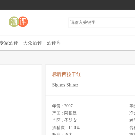
专家酒评
大众酒评
酒评库
标牌西拉干红
Signos Shiraz
年份 :
2007
等
产国 :
阿根廷
净
产区 :
圣胡安
种
酒精度 :
14.0％
含
瓶塞 :
原木
市