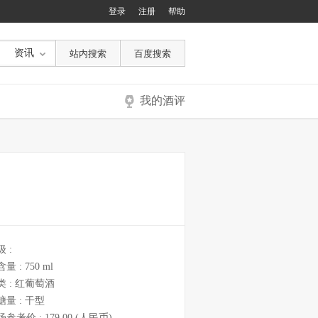
登录
注册
帮助
资讯
我的酒评
级 :
含量 :
750 ml
类 :
红葡萄酒
糖量 :
干型
场参考价 :
179.00
(人民币)