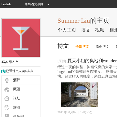
English
葡萄酒资讯网
Summer Liu
的主页
个人主页
博文
视频
相
博文
全部博文
原创博文
夏天小姐的奥地利wonderland之
[原创]
4X岁
崇左市
经过一夜的休整，神精气爽的大家一大早踏上了往
已通过个人实名认证
hugelland的葡萄酒学院出发。
快。经过昨天的晚宴，来自五湖四海
酒评
藏酒
论坛
旅游
2011年08月02日 17时53分
俱乐部