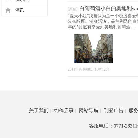
白葡萄酒小白的奥地利wonde
[原创]
酒讯
“夏天小姐”我自认为是一个极度喜
复杂醇厚。清爽活泼，晶莹剔透的白
年的5月底有幸受到奥地利葡萄酒…
2011年07月08日 15时12分
关于我们
|
约稿启事
|
网站导航
|
刊登广告
|
服
客服电话：0771-26311