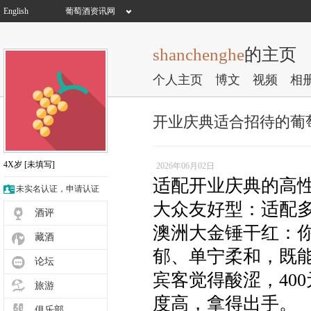
English
葡萄酒资讯网
shanchenghe
的主页
个人主页
博文
视频
相
开业庆典适合招待的葡
4X岁
[未填写]
2026年06月02日
适配开业庆典的高
未实名认证，申请认证
大众友好型：适配
酒评
澳洲大金锤干红：
藏酒
郁、单宁柔和，既
论坛
宾客觉得酸涩，40
旅游
度高，拿得出手。
俱乐部