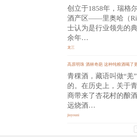
创立于1858年，瑞格尔侯
酒产区——里奥哈（R
士认为是行业领先的
余年…
龙三
高原明珠 酒林奇葩 这种纯粮酒喝了
青稞酒，藏语叫做“羌
的。在历史上，关于
商带来了杏花村的酿酒
远烧酒…
jiuyouni