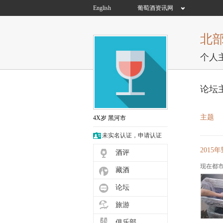
English
葡萄酒资讯网
北
个人
论坛
主题
4X岁
黑河市
未实名认证，申请认证
201
酒评
现在都市后期果1
藏酒
论坛
旅游
俱乐部