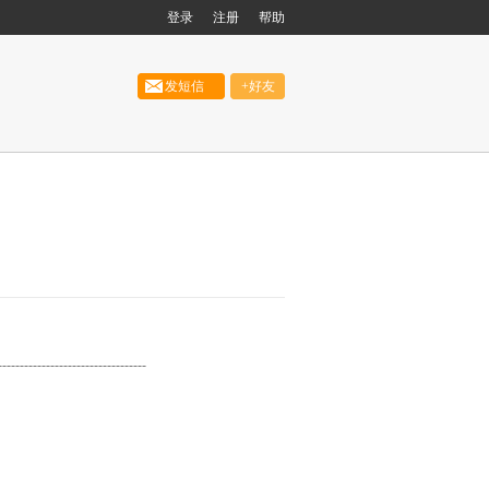
登录
注册
帮助
发短信
+好友
------------------------