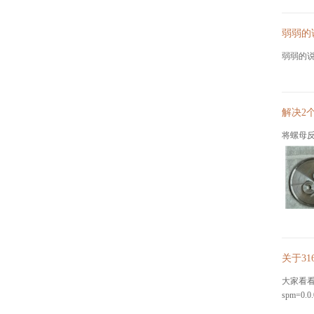
弱弱的
弱弱的说
解决2
将螺母反
关于3
大家看看他
spm=0.0