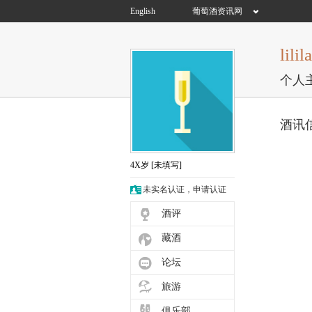
English
葡萄酒资讯网
lilil
个人
酒讯
4X岁
[未填写]
未实名认证，申请认证
酒评
藏酒
论坛
旅游
俱乐部