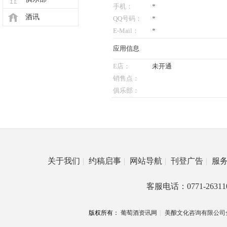
手机：
*
酒讯
QQ号码：
*
E-Mail：
*
应用信息
E店：
未开通
销售点：
俱乐部：
关于我们
|
约稿启事
|
网站导航
|
刊登广告
|
服
客服电话：0771-26311
版权所有：
葡萄酒资讯网
|
美酿文化咨询有限公司