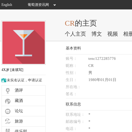
English
葡萄酒资讯网
CR
的主页
个人主页
博文
视频
相
基本资料
账号：
tenc1272285776
昵称：
CR
4X岁
[未填写]
性别：
男
生日：
1980年01月01日
未实名认证，申请认证
所在地：
酒评
签名：
藏酒
联系信息
论坛
联系地址：
*
旅游
邮政编号：
*
电话：
*
俱乐部