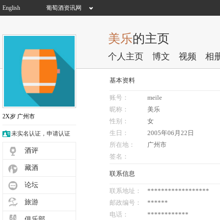
English
葡萄酒资讯网
美乐
的主页
个人主页
博文
视频
相
基本资料
账号：
meile
昵称：
美乐
2X岁
广州市
性别：
女
生日：
2005年06月22日
未实名认证，申请认证
所在地：
广州市
酒评
签名：
藏酒
联系信息
论坛
联系地址：
******************
旅游
邮政编号：
******
电话：
************
俱乐部