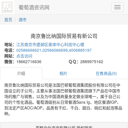
葡萄酒资讯网
切
换
导
首页
酒市
航
南京鲁比纳国际贸易有新公司
地址：
江苏南京市建邺区奥体中心科技中心楼
电话：
02586666621
,
02566066699
,
4006885197
网站：
点击访问
微信：
18662716636
ＱＱ：
2889975162
介绍
相片
在售商品(0)
南京鲁比纳国际贸易公司是法国巴顿葡萄酒集团股份有限公司在中
国设立的子公司，主要从事法国巴顿葡萄酒集团旗下产品在中国市
场的推广与销售，以及为中国酒商量身定做全球唯一，属于自己公
司的个性化酒品。葡萄酒级别从日常餐酒Sans Ig、地区餐酒IGP、
到法定产区AOC/AOP，品类有干红、干白、甜白、桃红和起泡等品
种。
美酿文化咨询有限公司 版权所有