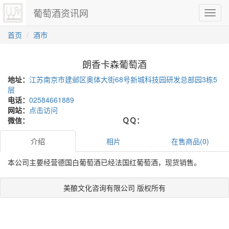
葡萄酒资讯网
切
换
导
首页
酒市
航
朗香卡森葡萄酒
地址：
江苏南京市建邺区奥体大街68号新城科技园研发总部园3栋5
层
电话：
02584661889
网站：
点击访问
微信：
ＱＱ：
介绍
相片
在售商品(0)
本公司主要经营德国白葡萄酒已经法国红葡萄酒，现货销售。
美酿文化咨询有限公司 版权所有