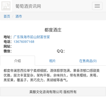
葡萄酒资讯网
切
换
导
首页
酒市
航
都度酒庄
地址：
广东珠海市前山财富世家
电话：
13676097168
网站：
微信：
ＱＱ：
介绍
相片
在售商品(0)
都度帝澜思西拉单宁柔顺细腻，酒体醇厚饱满，果香浓郁口感甜美
优雅，层次丰富复杂，架构平衡，余味持久，带有黑樱桃，黑莓，
黑浆果，覆盖子，黑巧克力，黑胡椒等香气。
美酿文化咨询有限公司 版权所有