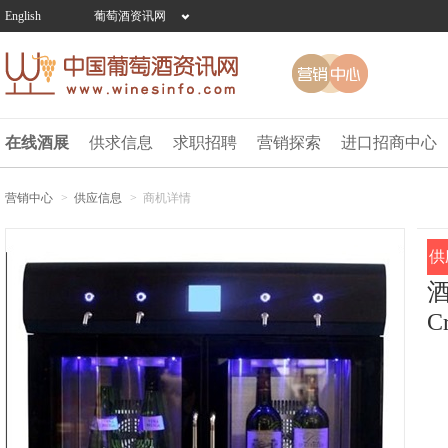
English
葡萄酒资讯网
在线酒展
供求信息
求职招聘
营销探索
进口招商中心
营销中心
>
供应信息
>
商机详情
供
C