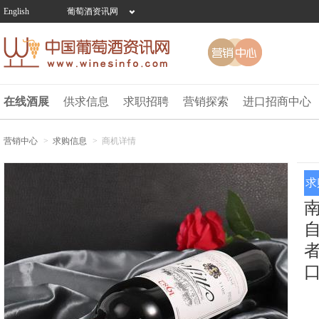
English
葡萄酒资讯网
在线酒展
供求信息
求职招聘
营销探索
进口招商中心
营销中心
>
求购信息
>
商机详情
求