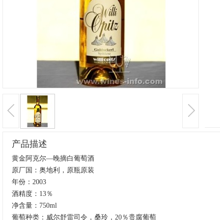
产品描述
黄金阿克尔—晚摘白葡萄酒
原厂国：奥地利，原瓶原装
年份：2003
酒精度：13％
净含量：750ml
葡萄种类：威尔舒雷司令，桑玲，20％贵腐葡萄