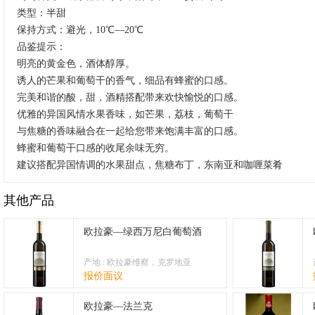
类型：半甜
保持方式：避光，10℃—20℃
品鉴提示：
明亮的黄金色，酒体醇厚。
诱人的芒果和葡萄干的香气，细品有蜂蜜的口感。
完美和谐的酸，甜，酒精搭配带来欢快愉悦的口感。
优雅的异国风情水果香味，如芒果，荔枝，葡萄干
与焦糖的香味融合在一起给您带来饱满丰富的口感。
蜂蜜和葡萄干口感的收尾余味无穷。
建议搭配异国情调的水果甜点，焦糖布丁，东南亚和咖喱菜肴
其他产品
欧拉豪—绿西万尼白葡萄酒
产地 : 欧拉豪维察，克罗地亚
报价面议
欧拉豪—法兰克