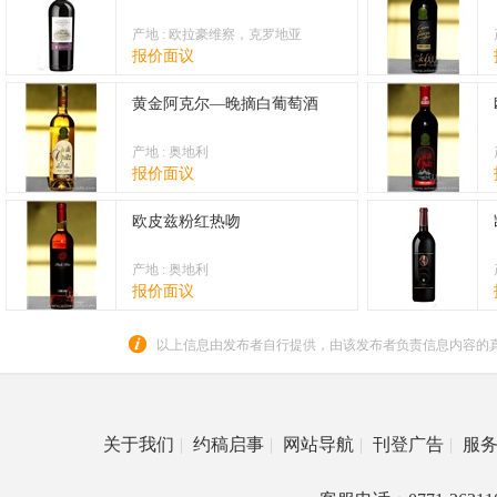
产地 : 欧拉豪维察，克罗地亚
报价面议
黄金阿克尔—晚摘白葡萄酒
产地 : 奥地利
报价面议
欧皮兹粉红热吻
产地 : 奥地利
报价面议
以上信息由发布者自行提供，由该发布者负责信息内容的
关于我们
|
约稿启事
|
网站导航
|
刊登广告
|
服