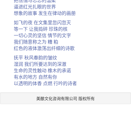
把怯懦与忐忑的温柔
逼进红光扎眼的世界
想象的故事 发生在律动的画册
如飞的夜 在文集里忽闪忽灭
等一下 让我捣碎 珍珠的核
一切心灵的坚信 情节的文字
我们随意称之为 糟 粕
红色的液体激荡出纤细的诗歌
抚平 秋风春韵的皱纹
湿润 我们所要达到的深澈
生命的灵性触动 橡木的承诺
有水的地方 自然有你
以透明的体香 点燃 行吟的诗者
美酿文化咨询有限公司 版权所有