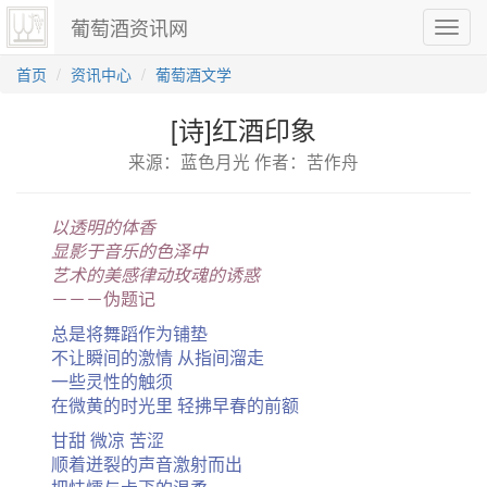
葡萄酒资讯网
切
换
导
首页
资讯中心
葡萄酒文学
航
[诗]红酒印象
来源：蓝色月光 作者：苦作舟
以透明的体香
显影于音乐的色泽中
艺术的美感律动玫魂的诱惑
－－－伪题记
总是将舞蹈作为铺垫
不让瞬间的激情 从指间溜走
一些灵性的触须
在微黄的时光里 轻拂早春的前额
甘甜 微凉 苦涩
顺着迸裂的声音激射而出