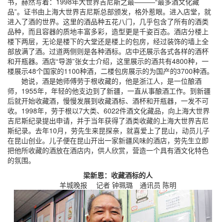
书，赫然写着：1998年大世界吉尼斯之最―――“最多酒文化藏
品”。证书由上海大世界吉尼斯总部颁发，格外惹眼。进入店堂，就
进入了酒的世界。这里的酒品种五花八门，几乎包含了所有的酒类
品种，而且容器的质地丰富多彩，造型更是千姿百态。酒店分楼上
楼下两层，无论是楼下的大堂还是楼上的包房，经过装饰的墙上全
部放满了酒。过道两侧则是各种酒标。店中还展示各式各样的酒杯
和开瓶器。酒店“导游”张女士介绍，这里展示的酒共有4800种，一
楼展示48个国家的1100种酒，二楼包房展示的为国产的3700种酒。
她说，酒是她师傅劳于根收藏的，他是浙江人，是一位酿酒
师，1955年，年轻的他支边到了新疆，一直从事酿酒工作。到新疆
后就开始收藏酒，慢慢发展到收藏酒标、酒杯和开瓶器，一发不可
收。1998年，劳于根以7大类、6022件酒文化藏品，向上海大世界
吉尼斯纪录提出申请，并于当年获得了酒类收藏的上海大世界吉尼
斯纪录。去年10月，劳先生来昆探亲，就喜爱上了昆山，动员儿子
在昆山创业。儿子便在昆山开出一家新疆风味的酒店，劳先生立即
把他所收藏的酒放在酒店内，供人欣赏，营造一个具有酒文化特色
的氛围。
梁新恩：收藏酒标的人
羊城晚报 记者 钟珮璐 通讯员 陈明