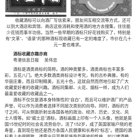
收藏酒标可以向酒厂写信索来，朋友间互相交流等方式，还可
以到大酒店和宾馆、商店这些消耗和使用酒的地方去搜集，往往能
少花钱而事半功倍。当然一些早期的酒标只好花钱购买了，特别是
有“文革”、“语录”的那种酒标现收藏已有一定的难度了，市价在几十
元一套也难求。
酒标收藏亦趣亦商
粤港信息日报 吴伟忠
酒标是酒类商标的简称。酒的种类繁多，酒类商标也丰富多
彩，五花八门。绝大多数酒类商标设计考究，有的古朴典雅，有的
华丽庄重，而且印制精美，五光十色，这就自然而然地引起了广大
收藏爱好者的收藏兴趣。酒标同集邮、火花、烟标一样，成为人们
最喜爱收藏的收藏品之一。
酒标不仅仅是酒本身特殊性的“自白”，而且可以维护酒厂的产品
声誉，可以作为消费者选择不同层次类别的向导。同时，酒标的方
寸之间，可从侧面折射出各国各地的政治、经济、历史、文化、风
士人情等。如“威士忌”酒标，酒标画面上印有一个人头像，他就是英
国15世纪时的社会名流劳伯尔，活了152岁，成了英国家喻户晓的老
寿星，直到现在他还是西方各国人民健康和长寿的“标志”。德国的酒
标看上去很精致，透露出日耳曼民族热烈豪放的性格，如以啤酒桶