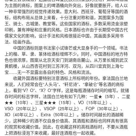
为主图的商标，图案上的啤酒桶向外突出，好像就要胀开，给人以
一种非常强烈的视觉传递效果。意大利、西班牙、葡萄牙等国的酒
标，结构布局从总体上来看，十分注重对称和谐，其图案多为国
王、骑士、古城堡、教堂等。这些国家的酒标，多数采用烫金涂塑
印刷，兼有神秘和庄重的风格。日本酒标也许由于长期受中国古代
儒家文化的影响，设计手法和风格很接近中国，其画面多采用书
法、绘画作品。
中国的酒标则是书法家小试锋芒或大显身手的一个领域。书法
上的楷、草、隶、篆体给酒标增辉不少。同时，中国酒标的地方特
色也很浓厚，图案从北京天安门到湖南岳麓山，从万里长城到武汉
黄鹤楼，从山西杏花村到江苏洋河、双沟，从四川宜宾到上海七
宝……无一不显露出各自的特色、风格和流派。
收藏外国酒标要特别注意酒标上所标明的年份。拿法国白兰地
来说，人们经常会在“人头马”、“轩尼诗”、“拿破仑”等名酒的商标
上，看到“V？O”、“X？O”字样，这是每瓶酒储存时间的缩写。就储
存时间的标志字样，法国白兰地有如下几种：一星★（5年）、二星
★★（10年）、三星★★★（15年）、VO（15年以上）、
VSO（20年以上）、VSOP（25年以上）、FOP（30年以上）、
XO（40年以上）、Extra（50年以上）。储存时间越长的酒越稀
少，这种稀少的酒不仅自身价值高、其酒瓶和酒标也同样具有很高
的观赏和收藏价值。因此，在收藏这样的高档酒标时，不要从酒瓶
上把酒标浸泡下来收藏，最好连酒瓶也一起收藏。