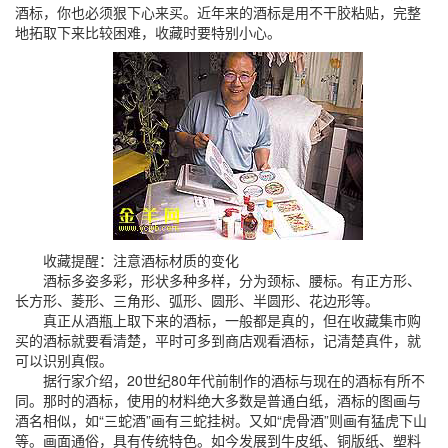
酒标，你也必须狠下心来买。近年来的酒标是用不干胶粘贴，完整
地拓取下来比较困难，收藏时要特别小心。
收藏提醒：注意酒标材质的变化
酒标多姿多彩，形状多种多样，分为颈标、腰标。有正方形、
长方形、菱形、三角形、弧形、圆形、半圆形、花边形等。
真正从酒瓶上取下来的酒标，一般都是真的，但在收藏集市购
买的酒标就要看清楚，平时可多到商店观看酒标，记清楚真件，就
可以识别真假。
据行家介绍，20世纪80年代前制作的酒标与现在的酒标有所不
同。那时的酒标，使用的材料绝大多数是普通白纸，酒标的图画与
酒名相似，如“三蛇酒”画有三蛇挂树。又如“虎骨酒”则画有猛虎下山
等。画面通俗，具有传统特色。如今发展到牛皮纸、铜版纸、塑料