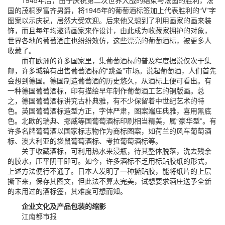
1945年后，由于庆祝第二次世界大战的结束与法国的胜利，法
国的茂桐罗富齐男爵，将1945年的葡萄酒标签加上代表胜利的“V”字
图案以示庆祝，居然大受欢迎。后来他又想到了利用画家的画来装
饰，而且每年均邀请画家来作设计，由此成为收藏家拥护的对象，
世界各地的葡萄酒庄也纷纷效仿，这些漂亮的葡萄酒标，被更多人
收藏了。
而在欧洲的许多国家里，集葡萄酒标的普及程度据说仅次于集
邮，许多城镇有出售葡萄酒标的“跳蚤”市场。说起葡萄酒，人们首先
会想到德国。德国制造葡萄酒的历史悠久，从酒标上便可看出。有
一种德国葡萄酒标，印有描绘早年制作葡萄酒工艺的铜版画。总
之，德国葡萄酒标讲究古朴典雅，有不少保留着中世纪艺术的特
色。英国葡萄酒标造型方正，字体严肃，图案端庄典雅，喜用黑底
色。北欧的瑞典、挪威等国葡萄酒标印刷相当精美，属“豪华型”。有
许多名牌葡萄酒以国家标志物作为商标图案，如荷兰的风车葡萄酒
标、澳大利亚的袋鼠葡萄酒标、考拉葡萄酒标等。
关于收藏酒标，可利用热水来浸瓶，待其整体脱落，洗去残余
的胶水，压平阴干即可。如今，许多酒标不乏用标贴胶纸的形式，
上述方法便行不通了。日本人发明了一种撕贴胶，能将纸片的上层
撕下来，保存其图文，但此法不算太完美，试想要求酒庄送予全新
的未用过的酒标签，其难度可想而知。
企业文化及产品包装的缩影
江南都市报