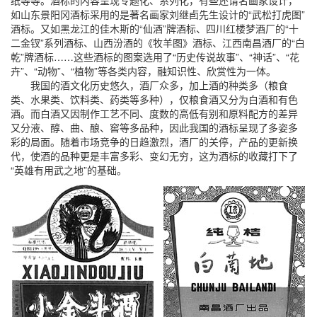
纸等等。酒标的内容呈现专题化、系列化，有些还请名画家设计，
如山东景阳冈酒标采用的是著名画家刘继卣先生设计的“武松打虎图”
酒标。又如黑龙江的佳木斯的“仙酒”牌酒标、四川红楼梦酒厂的“十
二金钗”系列酒标、山西汾酒的《牧羊图》酒标、江西南昌酒厂的“白
乾”牌酒标……这些酒标的图案选用了“历史传说故事”、“神话”、“花
卉”、“动物”、“植物”等各类内容，融知识性、欣赏性为一体。
我国的酒文化历史悠久，酒厂众多，加上酒的种类多（粮食
类、水果类、饮料类、药类等多种），仅粮食酒又分为白酒和有色
酒。而白酒又因制作工艺不同、度数的高低有别和原料配方的差异
又分液、醇、曲、酿、窖等多品种，因此我国的酒标呈现了多姿多
彩的局面。随着市场竞争的日趋激烈，酒厂的关停，产品的更新换
代，使酒的品种更是丰富多彩、变幻无穷，这为酒标的收藏打下了
“英雄有用武之地”的基础。