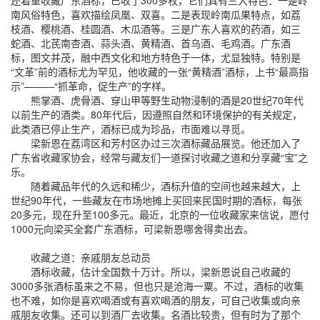
还着重收藏广东酒标，已收了300多枚，它们具有三大特色：一是岭
南风俗特色，喜欢描绘凤凰、双喜。二是表现岭南瓜果特点，如荔
枝酒、樱桃酒、桂圆酒、木瓜酒等。三是广东人喜欢的药酒，如三
蛇酒、北芪南杏酒、蒜头酒、黄精酒、首乌酒、毛鸡酒。广东酒
标，图文并茂，融中西文化和地方特色于一体，尤显独特。特别是
“文革”前的酒标尤为罕见，他收藏的一张“黄精酒”酒标，上书“最高指
示”———“抓革命，促生产”的字样。
熊掌酒、虎骨酒、穿山甲等野生动物浸制的酒是20世纪70年代
以前生产的酒类。80年代后，因遵照自然和环境保护的有关规定，
此类酒已停止生产，酒标已成为珍品，市面难以寻觅。
梁新恩在荔湾区和芳村区办过三次酒标藏品展览。他还加入了
广东省收藏家协会，经常与藏友们一道探讨收藏之道和分享藏“宝”之
乐。
随着藏品年代的久远和稀少，酒标升值的空间也越来越大，上
世纪90年代，一些藏友在市场地摊上买回来民国时期的酒标，每张
20多元，现在升至100多元。最近，北京的一位收藏家来信说，愿付
1000元向梁买全套广东酒标，可梁新恩哪舍得卖出去。
收藏之道：亲戚朋友总动员
酒标收藏，估计全国数十万计。所以，梁新恩说自己收藏的
3000多张酒标虽来之不易，但也只是沧海一粟。不过，酒标的收集
也不难，如你是喜欢喝酒或有喜欢喝酒的朋友，可自己收集或向亲
戚朋友收集。还可以到酒厂去收集。名酒比较贵，但有时为了那个