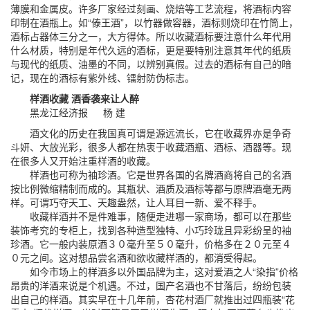
薄膜和金属皮。许多厂家经过刻画、烧焙等工艺流程，将酒标内容
印制在酒瓶上。如“傣王酒”，以竹器做容器，酒标则烧印在竹筒上，
酒标占器体三分之一，大方得体。所以收藏酒标要注意什么年代用
什么材质，特别是年代久远的酒标，更是要特别注意其年代的纸质
与现代的纸质、油墨的不同，以辨别真假。过去的酒标有自己的暗
记，现在的酒标有紫外线、镭射防伪标志。
样酒收藏 酒香袭来让人醉
黑龙江经济报 杨 建
酒文化的历史在我国真可谓是源远流长，它在收藏界亦是争奇
斗妍、大放光彩，很多人都在热衷于收藏酒瓶、酒标、酒器等。现
在很多人又开始注重样酒的收藏。
样酒也可称为袖珍酒。它是世界各国的名牌酒商将自己的名酒
按比例微缩精制而成的。其瓶状、酒质及酒标等都与原牌酒毫无两
样。可谓巧夺天工、天趣盎然，让人耳目一新、爱不释手。
收藏样酒并不是件难事，随便走进哪一家商场，都可以在那些
装饰考究的专柜上，找到各种造型独特、小巧玲珑且异彩纷呈的袖
珍酒。它一般内装原酒３０毫升至５０毫升，价格多在２０元至４
０元之间。这对想品尝名酒和欲收藏样酒的，都消受得起。
如今市场上的样酒多以外国品牌为主，这对爱酒之人“染指”价格
昂贵的洋酒来说是个机遇。不过，国产名酒也不甘落后，纷纷包装
出自己的样酒。其实早在十几年前，杏花村酒厂就推出过四瓶装“花