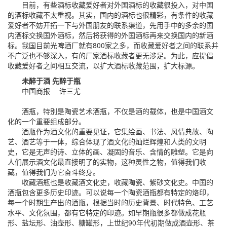
目前，有些酒标收藏爱好者对外国酒标的收藏很投入，对中国
的酒标收藏不太重视。其实，国内的酒标也很精彩，有条件的收藏
爱好者不妨开拓一下与外国朋友的联系渠道，先用手中的多余的国
内酒标交换国外酒标，然后将获得的外国酒标再来交换国内的新酒
标。我国目前光啤酒厂就有800家之多，而收藏爱好者之间的联系并
不广泛也不够深入，有的厂家酒标收藏者更无涉足。为此，应提倡
收藏爱好者之间相互交流，以扩大酒标收藏范围，扩大标源。
未醉于酒 先醉于瓶
中国商报 许三尤
酒瓶，特别是陶瓷艺术酒瓶，不仅是酒的载体，也是中国酒文
化的一个重要组成部分。
酒瓶作为酒文化的重要见证，它集绘画、书法、风情典故、陶
艺、酒艺等于一体，综合体现了酒文化的灿烂辉煌和人类的文明
史，它是无声的诗、立体的画、凝固的音乐、含情的雕塑。它是向
人们展示酒文化最直接明了的实物，这种灵性之物，值得我们收
藏，值得我们为它奋斗终身。
收藏酒瓶也是收藏酒文化史，收藏陶瓷、紫砂文化史。中国的
酒瓶包含更多历史印迹。可以说每一个陶瓷酒瓶都有特定的烙印，
每一个时期生产出的酒瓶，根据当时的历史背景、时代特色、工艺
水平、文化氛围，都有它特定的印迹。如早期瓶很多都做成花瓶
形、盐坛形、油壶形、糖罐形，上世纪90年代初期做成酒壶形、茶