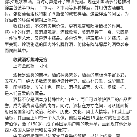
露水”瓶状样酒。当时可算是开了样酒先河。现在如国酒茅台也推出
锦盒包装半市两、１市两、２市两等多种样酒，并用仿古酒器相
衬。张裕葡萄酒也特制了６瓶装的成套样酒。这些样酒的问世，为
好酒者的珍藏可谓锦上添花。
收藏样酒，不仅有实用价值，更有观赏和陶冶情操的作用。一
瓶小小的样酒，集酒瓶观赏、酒标欣赏、美酒品尝于一身，它既是
一件造型艺术，又是酒中精品。茶余饭后，把玩那些工艺精巧、造
型美观、玲珑剔透的国内外名牌样酒，仿佛有阵阵醇厚的酒香袭来
而陶醉其中。
收藏酒标趣味无穷
上海金融报 小雨
酒标是酒类的商标。酒的种类繁多，酒类的商标也丰富多彩，
五花八门。绝大多数酒类商标设计考究，或古朴典雅，或华丽庄
重，印制精美，五光十色。因此，酒标和邮票、火花、烟标一样，
是人们喜爱的收藏品。
酒标不仅是酒本身特殊性的“自白”，而且可以维护酒厂的产品声
誉，成为消费者选购的向导。同时，酒标在方寸之间，可从侧面折
射出各国各地的政治、经济、历史、文化、风士人情等。如“威士忌”
酒标，其画面上印有一个人头像，他就是英国15世纪时的社会名流
劳伯尔，活了152岁，成了英国家喻户晓的老寿星，直到现在他还是
西方各国人民健康和长寿的“标志”。
中国的酒标则是书法家大显身手的领域，书法上的楷、草、