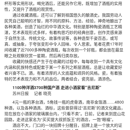
杯形等实用形状。喝完酒后，还能另作它用，既增加了酒瓶的实用
性，又提升了酒瓶的观赏性。
通过收藏酒瓶，还可以了解到祖国悠久的酿酒史。我国劳动人
民凭自己聪明的才智，用不同的原料、方法、经验，神奇地酿出了
各种美酒，创造了灿烂的中华酒文化。特别是那种陶瓷酒瓶工艺精
湛，艺术表现形式多样，有着构思巧妙的经典创意，创作灵感来源
于自然生活、传统文化、故事传说等，各种造型千姿百态，或写
真、或抽象，于夸张变形中令人回味、令人思索。笔者花费17年时
间收藏了近7000多种陶瓷酒瓶，每次收到一个好瓶，都会放在最显
眼之处观察欣赏一星期，然后再归类存放。
收藏的快感还产生于在收藏的过程中，每每收到一个具有文化
内涵和民族特色或配套于某一个系列之断层酒瓶，总是让收藏爱好
者兴奋不已。酒，有着浓厚的人文底蕴和迥异的风格。瓷，有着独
特的艺术表现力和不凡的品位。两者结合，瓷亮丽，酒添色。
1100种洋酒3700种国产酒 走进小酒家看"吉尼斯"
苏州日报 记者 晓亮
4元一瓶的茅台酒，5角钱一瓶的虎骨酒，南非金箔酒……4800
种酒，以及各种酒具、酒标，这些曾获得过“吉尼斯”的酒文化藏品，
现在放在小酒家的玻璃展台内，“只看不卖”。日前，记者来到昆山花
园路，走进这家名为“买买提大叔抓饭王”的酒店，一饱“眼福”。
酒店不大，门口的一块招牌十分醒目，招牌上是一个放大的证