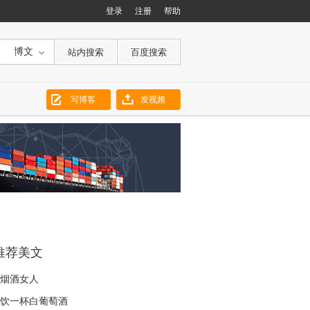
登录
注册
帮助
博文
写博客
发视频
推荐美文
烟酒女人
饮一杯白葡萄酒