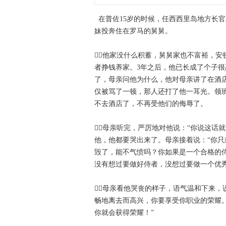
在普佐15岁的时候，任西西里岛地方长
妹投奔住在罗马的舅舅。
他家没什么积蓄，舅舅家也不富裕，
者挣钱养家。3年之后，他已长成了个子
了，母亲问他为什么，他对母亲讲了在酒
仅被骂了一顿，那人还打了他一耳光。领
不去酒店了，不再受他们的侮辱了。
母亲听完，严厉地对他说：“你说这话
他，他都要哭出来了。母亲接着说：“你
毁了，能不气愤吗？你如果是一个合格的
没有想过要做好侍者，没想过要做一个优秀
母亲看他哭丧的样子，语气温和下来，
畅地离去而高兴，你要享受你职业的荣耀
你就会获得荣耀！”