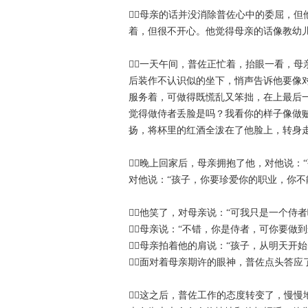
母亲的话并没消除普佐心中的委屈，
着，但很不开心。他觉得母亲的话像教幼
一天午间，普佐正忙着，抬眼一看，
后装作不认识似的坐下，悄声告诉他要像
服务着，可做得既慌乱又笨拙，在上最后
觉得做侍者丢脸是吗？我看你的样子像做
扬，将杯里的红酒全泼在了他脸上，转身
晚上回家后，母亲拥抱了他，对他说：
对他说：“孩子，你要珍爱你的职业，你不
他笑了，对母亲说：“可我只是一个
母亲说：“不错，你是侍者，可你要做
母亲拍着他的肩说：“孩子，从明天
面对着母亲期许的眼神，普佐点头答应
这之后，普佐工作的态度转变了，慢