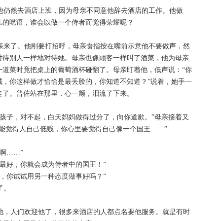
但他仍然去酒店上班，因为母亲不同意他辞去酒店的工作。他做
儿的呓语，谁会以做一个侍者而觉得荣耀呢？
母亲来了。他刚要打招呼，母亲食指按在嘴前示意他不要做声，然
对待别人一样地对待她。母亲也像顾客一样叫了酒菜，他为母亲
一道菜时竟把桌上的葡萄酒杯碰翻了。母亲盯着他，低声说：“你
贼，你这样做才恰恰是最丢脸的，你知道不知道？”说着，她手一
走了。普佐站在那里，心一颤，泪流了下来。
“孩子，对不起，白天妈妈做得过分了，向你道歉。”母亲接着又
能觉得人自己低贱，你心里要觉得自己像一个国王……”
侍者啊……”
到最好，你就会成为侍者中的国王！”
开始，你试试用另一种态度做事好吗？”
了。
慢地，人们欢迎他了，很多来酒店的人都点名要他服务。就是有时