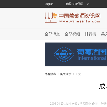
English
葡萄酒资讯网
全部博文
全部视频
排行榜
美
博客播客
美文欣赏
正文
成
2006-04-25 14:44
来源 : 博客商业
作者 : 刘懿