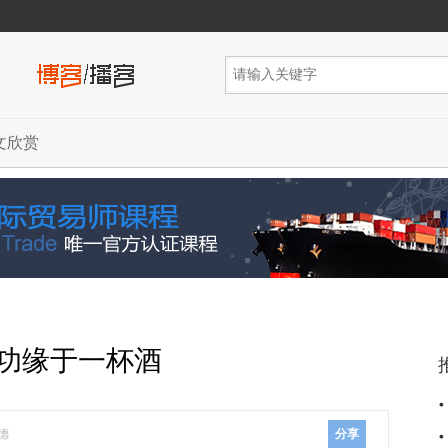
文欣赏
功缘于一杯酒
德
分享