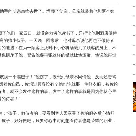
官助手的父亲患病去世了。埋葬了父亲，母亲就带着他和两个妹
安顿了他们一家四口，就没余力供他读书了，只得让他到酒店做侍
很高的帅小伙子。一天晚上回家后，他对母亲说他再也不做侍者
店的遭遇：在为一顾客上汤时不小心将汤溅到了顾客的身上，不
班也训斥了他，警告他要再犯这样的错就让他滚蛋。他说他再也
就该挨一个嘴巴子！”他愣了，没想到母亲不同情他，反而还责骂
只想着你自己，你想过顾客没有？他也许就那一件好衣服，被你给
侍者，就不会发生这样的事。发生了这样的事就是因为你从心里
的侍者！”
说：“孩子，做侍者的，要看到客人因享受了你的服务后心情舒
。孩子，好好做吧，只要你心中时刻想着侍者也是荣耀的职业，