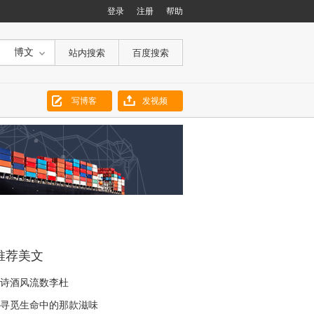
登录
注册
帮助
博文
写博客
发视频
推荐美文
诗酒风流数李杜
寻觅生命中的那款滋味