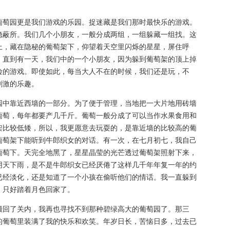
萄园更是我们游戏的乐园。捉迷藏是我们那时最快乐的游戏。
隐蔽所。我们几个小朋友，一般分成两组，一组躲藏一组找。这
上，藏在隐秘的葡萄架下，仰望着天空里闪烁的星星，屏住呼
。直到有一天，我们中的一个小朋友，因为躲到葡萄架的顶上掉
险的游戏。即使如此，每当大人不在的时候，我们还是玩，不
刺激的乐趣。
中靠近西墙的一部分。为了便于管理，当地把一大片地用砖墙
葡萄，每年都要产几千斤。葡萄一般分成了可以当作水果食用和
架比较低矮，所以，我更愿意去玩耍的，是靠近墙的比较高的葡
葡萄架下能听到牛郎织女的对话。有一次，在七月初七，我自己
葡萄下。天完全地黑了，星星晶莹的光芒透过葡萄架照射下来，
阴天下雨，是不是牛郎织女已经厌倦了这样几千年年复一年的约
已经淡化，还是知道了一个小孩在偷听他们的情话。我一直躲到
，只好踏着月色回家了。
回了关内，我再也寻找不到那种碧绿高大的葡萄园了。那三
的葡萄里装满了我的快乐和欢笑。年岁日长，苦恼日多，过去已