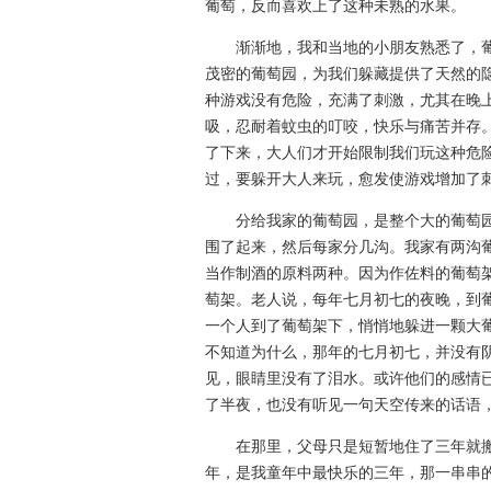
葡萄，反而喜欢上了这种未熟的水果。
渐渐地，我和当地的小朋友熟悉了，葡
茂密的葡萄园，为我们躲藏提供了天然的
种游戏没有危险，充满了刺激，尤其在晚
吸，忍耐着蚊虫的叮咬，快乐与痛苦并存
了下来，大人们才开始限制我们玩这种危
过，要躲开大人来玩，愈发使游戏增加了
分给我家的葡萄园，是整个大的葡萄园
围了起来，然后每家分几沟。我家有两沟
当作制酒的原料两种。因为作佐料的葡萄
萄架。老人说，每年七月初七的夜晚，到
一个人到了葡萄架下，悄悄地躲进一颗大
不知道为什么，那年的七月初七，并没有
见，眼睛里没有了泪水。或许他们的感情
了半夜，也没有听见一句天空传来的话语
在那里，父母只是短暂地住了三年就搬
年，是我童年中最快乐的三年，那一串串