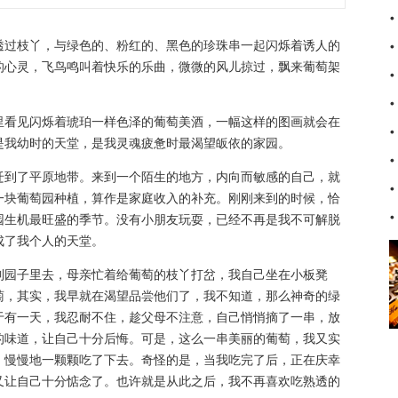
过枝丫，与绿色的、粉红的、黑色的珍珠串一起闪烁着诱人的
的心灵，飞鸟鸣叫着快乐的乐曲，微微的风儿掠过，飘来葡萄架
看见闪烁着琥珀一样色泽的葡萄美酒，一幅这样的图画就会在
是我幼时的天堂，是我灵魂疲惫时最渴望皈依的家园。
到了平原地带。来到一个陌生的地方，内向而敏感的自己，就
一块葡萄园种植，算作是家庭收入的补充。刚刚来到的时候，恰
园生机最旺盛的季节。没有小朋友玩耍，已经不再是我不可解脱
成了我个人的天堂。
园子里去，母亲忙着给葡萄的枝丫打岔，我自己坐在小板凳
萄，其实，我早就在渴望品尝他们了，我不知道，那么神奇的绿
于有一天，我忍耐不住，趁父母不注意，自己悄悄摘了一串，放
的味道，让自己十分后悔。可是，这么一串美丽的葡萄，我又实
，慢慢地一颗颗吃了下去。奇怪的是，当我吃完了后，正在庆幸
又让自己十分惦念了。也许就是从此之后，我不再喜欢吃熟透的