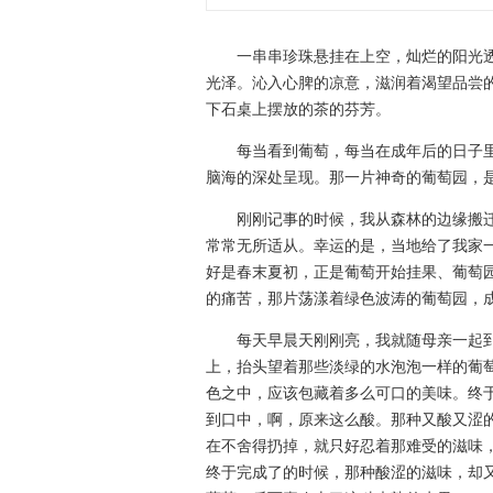
一串串珍珠悬挂在上空，灿烂的阳光透
光泽。沁入心脾的凉意，滋润着渴望品尝
下石桌上摆放的茶的芬芳。
每当看到葡萄，每当在成年后的日子里
脑海的深处呈现。那一片神奇的葡萄园，
刚刚记事的时候，我从森林的边缘搬迁
常常无所适从。幸运的是，当地给了我家
好是春末夏初，正是葡萄开始挂果、葡萄
的痛苦，那片荡漾着绿色波涛的葡萄园，
每天早晨天刚刚亮，我就随母亲一起到
上，抬头望着那些淡绿的水泡泡一样的葡
色之中，应该包藏着多么可口的美味。终
到口中，啊，原来这么酸。那种又酸又涩
在不舍得扔掉，就只好忍着那难受的滋味
终于完成了的时候，那种酸涩的滋味，却