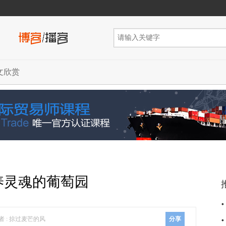
文欣赏
养灵魂的葡萄园
者 : 掠过麦芒的风
分享