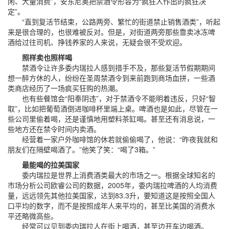
闲、大量消费”，安东尼奥把禁酒令形容为“疯狂人作出的疯狂决
定”。
“直到复活节结束，公路两旁、繁忙的街道禁止销售酒类”，听起
来是很合理的，也很难被反对。但是，对街道两旁那些靠卖冰冻啤
酒给过往司机、挣钱养家的人来说，无疑会很不受欢迎。
照样卖也照样喝
禁酒令让许多委内瑞拉人感到措手不及，那些复活节假期期间
想一醉方休的人，纷纷在圣周禁酒令到来前跑到商场血拼，一些酒
类商店经历了一场疯买狂购的热潮。
也有些餐馆会“阳奉阴违”，对于禁酒令不能明着违反，只好“智
取”，比如把葡萄酒倒进咖啡杯里端上桌。啤酒也是如此，尽管在一
些公司里偷着喝，还是谨慎地用塑料茶缸喝。甚至还有消息说，一
些地方还在禁令时间内卖酒。
经营着一家户外咖啡馆的休若就偷偷喝了，他说：“昨夜我就和
朋友们在隔壁喝酒了。”他笑了笑：“喝了3箱。”
最能喝的拉美国家
委内瑞拉是世界上消费酒类最大的市场之一。根据全球知名的
市场分析公司欧睿公司的数据，2005年，委内瑞拉啤酒的人均消费
量，远远领先其他拉美国家，达到83.3升，要知道这是按照全国人
口平均的数字，而不是按照成年人来平均的，甚至比美国的消费水
平还略微高些。
经常可以见到委内瑞拉人在街上喝酒，甚至边开车边喝酒。