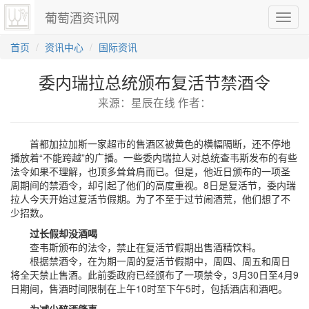
葡萄酒资讯网
切
换
导
首页
资讯中心
国际资讯
航
委内瑞拉总统颁布复活节禁酒令
来源：星辰在线 作者：
首都加拉加斯一家超市的售酒区被黄色的横幅隔断，还不停地
播放着“不能跨越”的广播。一些委内瑞拉人对总统查韦斯发布的有些
法令如果不理解，也顶多耸耸肩而已。但是，他近日颁布的一项圣
周期间的禁酒令，却引起了他们的高度重视。8日是复活节，委内瑞
拉人今天开始过复活节假期。为了不至于过节闹酒荒，他们想了不
少招数。
过长假却没酒喝
查韦斯颁布的法令，禁止在复活节假期出售酒精饮料。
根据禁酒令，在为期一周的复活节假期中，周四、周五和周日
将全天禁止售酒。此前委政府已经颁布了一项禁令，3月30日至4月9
日期间，售酒时间限制在上午10时至下午5时，包括酒店和酒吧。