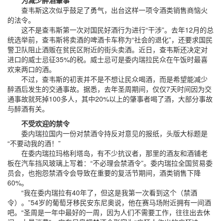
为减少醉酒肇事
查韦斯这次似乎鼓足了勇气，出台这样一项令酒类销售商恼火
的法令。
这不是查韦斯第一次对国民好酒行为进行“干涉”。去年12月的总
统选举前，查韦斯将卖酒的啤酒卡车称为“社会的退化”，还要求国民
警卫队阻止酒贩在贫民区附近的街头卖酒。近日，查韦斯还决定对
进口的威士忌征35%的税。威士忌可是委内瑞拉民众在午饭时最喜
欢来两口的酒。
不过，查韦斯的初衷并不是不想让民众喝酒，而是希望能减少
醉酒后发生的交通事故。据悉，去年圣周期间，仅仅7天时间因为交
通事故就死掉100多人，其中20%以上的肇事者喝了酒，大部分事故
与醉酒有关。
不受欢迎的禁令
委内瑞拉国内一份对禁酒令持反对意见的报纸，头版大标题是
“不要动我的酒！”
在委内瑞拉玛格利塔岛，有不少抗议者，那里的酒友和酒铺老
板在汽车挡风玻璃上写着：“不必理会禁酒令”。委内瑞拉全国贸易委
员会，也抱怨禁酒令会导致在重要的复活节期间，酒类销售下降
60%。
“我在委内瑞拉有40年了，但这是我第一次看到这个（禁酒
令）。”54岁的葡萄牙移民安东尼奥说，他在赛马场附近拥有一间酒
吧。“圣周是一年中最好的一周，因为人们不需要工作，往往出去休